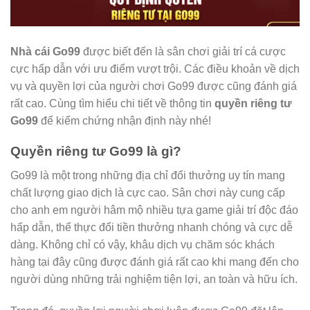
Nhà cái Go99
được biết đến là sân chơi giải trí cá cược
cực hấp dẫn với ưu điểm vượt trội. Các điều khoản về dịch
vụ và quyền lợi của người chơi Go99 được cũng đánh giá
rất cao. Cùng tìm hiểu chi tiết về thông tin
quyền riêng tư
Go99
để kiểm chứng nhận định này nhé!
Quyền riêng tư Go99 là gì?
Go99 là một trong những địa chỉ đổi thưởng uy tín mang
chất lượng giao dịch là cực cao. Sân chơi này cung cấp
cho anh em người hâm mộ nhiều tựa game giải trí độc đáo
hấp dẫn, thể thực đổi tiền thưởng nhanh chóng và cực dễ
dàng. Không chỉ có vậy, khâu dịch vụ chăm sóc khách
hàng tại đây cũng được đánh giá rất cao khi mang đến cho
người dùng những trải nghiệm tiện lợi, an toàn và hữu ích.