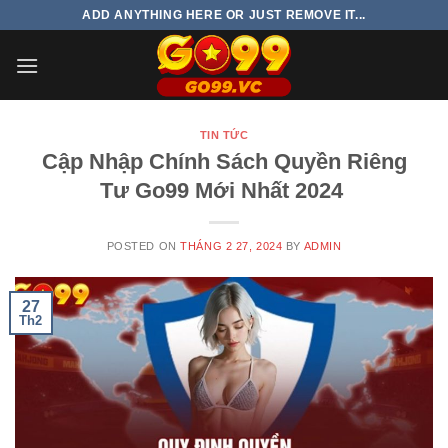
Skip
ADD ANYTHING HERE OR JUST REMOVE IT...
to
content
TIN TỨC
Cập Nhập Chính Sách Quyền Riêng
Tư Go99 Mới Nhất 2024
POSTED ON
THÁNG 2 27, 2024
BY
ADMIN
27
Th2