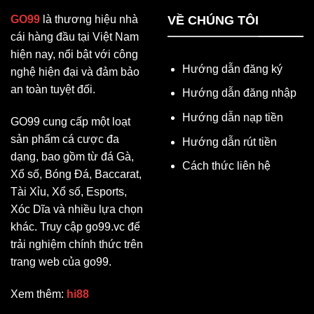
GO99
là thương hiệu nhà
VỀ CHÚNG TÔI
cái hàng đầu tại Việt Nam
hiện nay, nổi bật với công
Hướng dẫn đăng ký
nghệ hiện đại và đảm bảo
an toàn tuyệt đối.
Hướng dẫn đăng nhập
Hướng dẫn nạp tiền
GO99 cung cấp một loạt
sản phẩm cá cược đa
Hướng dẫn rút tiền
dạng, bao gồm từ đá Gà,
Cách thức liên hệ
Xổ số, Bóng Đá, Baccarat,
Tài Xỉu, Xổ số, Esports,
Xóc Dĩa và nhiều lựa chọn
khác. Truy cập go99.vc để
trải nghiệm chính thức trên
trang web của go99.
Xem thêm:
hi88