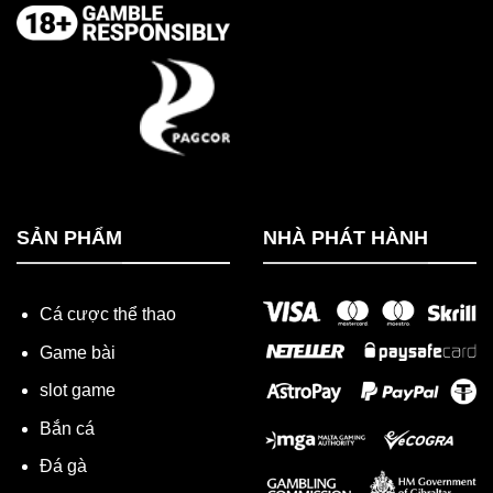
SẢN PHẨM
NHÀ PHÁT HÀNH
Cá cược thể thao
Game bài
slot game
Bắn cá
Đá gà