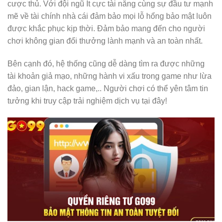
cược thủ. Với đội ngũ It cực tài năng cùng sự đầu tư mạnh
mẽ về tài chính nhà cái đảm bảo mọi lỗ hổng bảo mật luôn
được khắc phục kịp thời. Đảm bảo mang đến cho người
chơi không gian đổi thưởng lành mạnh và an toàn nhất.
Bên cạnh đó, hệ thống cũng dễ dàng tìm ra được những
tài khoản giả mạo, những hành vi xấu trong game như lừa
đảo, gian lận, hack game,.. Người chơi có thể yên tâm tin
tưởng khi truy cập trải nghiệm dịch vụ tại đây!