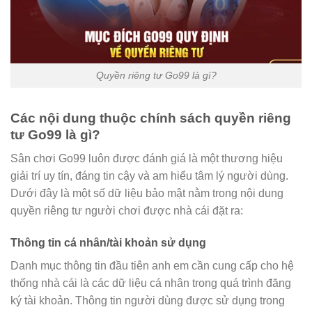
Quyền riêng tư Go99 là gì?
Các nội dung thuộc chính sách quyền riêng
tư Go99 là gì?
Sân chơi Go99 luôn được đánh giá là một thương hiệu
giải trí uy tín, đáng tin cậy và am hiểu tâm lý người dùng.
Dưới đây là một số dữ liệu bảo mật nằm trong nội dung
quyền riêng tư người chơi được nhà cái đặt ra:
Thông tin cá nhân/tài khoản sử dụng
Danh mục thông tin đầu tiên anh em cần cung cấp cho hệ
thống nhà cái là các dữ liệu cá nhân trong quá trình đăng
ký tài khoản. Thông tin người dùng được sử dụng trong