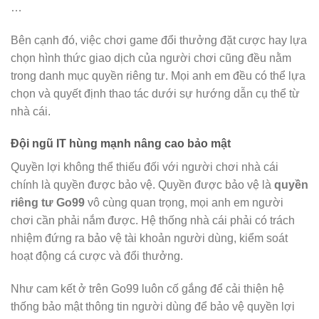
…
Bên cạnh đó, việc chơi game đổi thưởng đặt cược hay lựa
chọn hình thức giao dịch của người chơi cũng đều nằm
trong danh mục quyền riêng tư. Mọi anh em đều có thể lựa
chọn và quyết định thao tác dưới sự hướng dẫn cụ thể từ
nhà cái.
Đội ngũ IT hùng mạnh nâng cao bảo mật
Quyền lợi không thể thiếu đối với người chơi nhà cái
chính là quyền được bảo vệ. Quyền được bảo vệ là
quyền
riêng tư Go99
vô cùng quan trọng, mọi anh em người
chơi cần phải nắm được. Hệ thống nhà cái phải có trách
nhiệm đứng ra bảo vệ tài khoản người dùng, kiểm soát
hoạt động cá cược và đổi thưởng.
Như cam kết ở trên Go99 luôn cố gắng để cải thiện hệ
thống bảo mật thông tin người dùng để bảo vệ quyền lợi