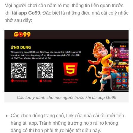
Mọi người chơi cần nắm rõ mọi thông tin liên quan trước
khi
tải app Go99
. Đặc biệt là những điều nhà cái có ý nhắc
nhở sau đây:
Các lưu ý dành cho mọi người trước khi tải app Go99
Cần chọn đúng trang chủ, link của nhà cái rồi mới tiến
hàng tải app. Tránh những trường hợp rủi ro không
đáng có thì bạn phải thực hiện tốt điều này.