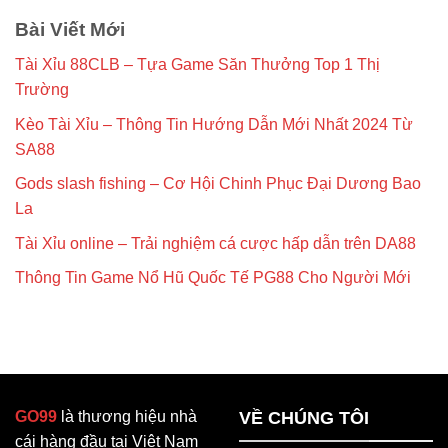
Bài Viết Mới
Tài Xỉu 88CLB – Tựa Game Săn Thưởng Top 1 Thị
Trường
Kèo Tài Xỉu – Thông Tin Hướng Dẫn Mới Nhất 2024 Từ
SA88
Gods slash fishing – Cơ Hội Chinh Phục Đại Dương Bao
La
Tài Xỉu online – Trải nghiệm cá cược hấp dẫn trên DA88
Thông Tin Game Nổ Hũ Quốc Tế PG88 Cho Người Mới
GO99
là thương hiệu nhà
VỀ CHÚNG TÔI
cái hàng đầu tại Việt Nam