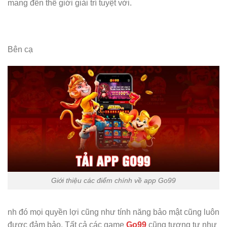
mang đến thế giới giải trí tuyệt vời.
Bên cạ
Giới thiệu các điểm chính về app Go99
nh đó mọi quyền lợi cũng như tính năng bảo mật cũng luôn
được đảm bảo. Tất cả các game
Go99
cũng tương tự như