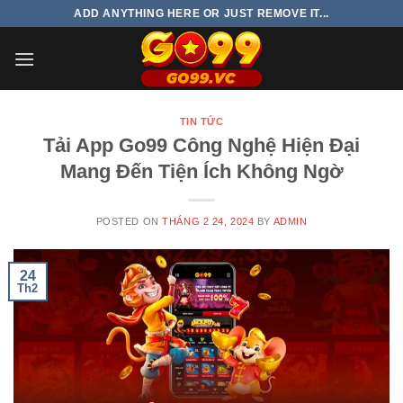
Skip
ADD ANYTHING HERE OR JUST REMOVE IT...
to
content
TIN TỨC
Tải App Go99 Công Nghệ Hiện Đại
Mang Đến Tiện Ích Không Ngờ
POSTED ON
THÁNG 2 24, 2024
BY
ADMIN
24
Th2